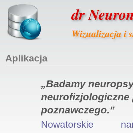
dr Neuro
Wizualizacja i s
Aplikacja
„Badamy neuropsyc
neurofizjologiczne
poznawczego.”
Nowatorskie nar