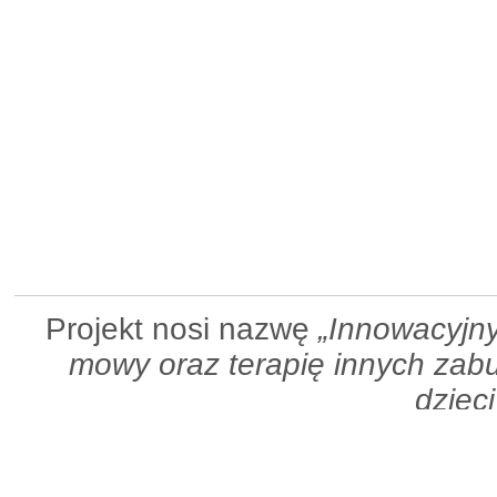
Projekt nosi nazwę
„Innowacyjny
mowy oraz terapię innych za
dzieci
Projekt jest sponsorowany prz
ścieżka IN-Tech i zakłada obli