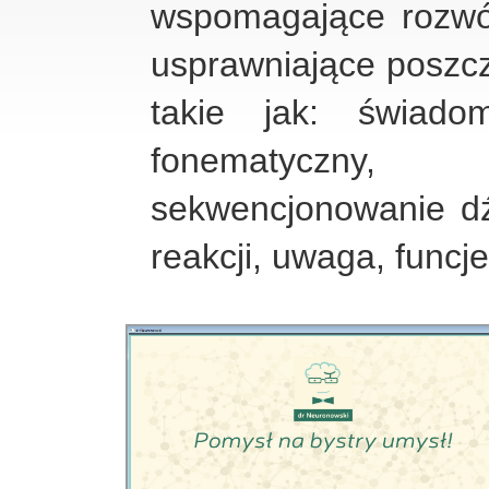
wspomagające rozwó
usprawniające poszc
takie jak: świadom
fonematyczny,
sekwencjonowanie d
reakcji, uwaga, func