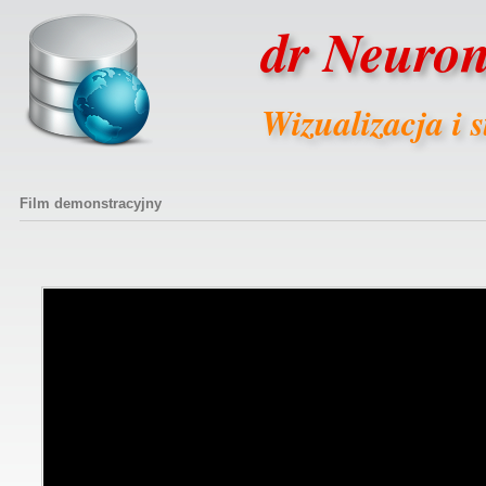
dr Neuro
Wizualizacja i s
Film demonstracyjny