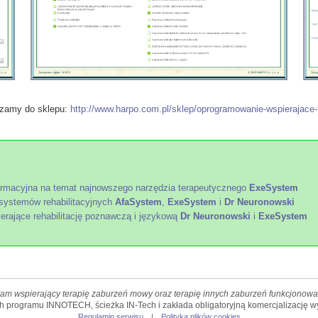
zamy do sklepu:
http://www.harpo.com.pl/sklep/oprogramowanie-wspierajace-
ormacyjna na temat najnowszego narzędzia terapeutycznego
ExeSystem
systemów rehabilitacyjnych
AfaSystem
,
ExeSystem
i
Dr Neuronowski
rające rehabilitację poznawczą i językową
Dr Neuronowski
i
ExeSystem
am wspierający terapię zaburzeń mowy oraz terapię innych zaburzeń funkcjonowan
h programu INNOTECH, ścieżka IN-Tech i zakłada obligatoryjną komercjalizację 
Regulamin serwisu
|
Polityka plików cookies